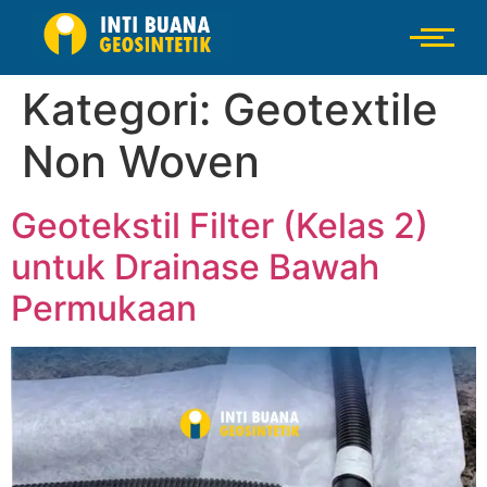
Kategori:
Geotextile
Non Woven
Geotekstil Filter (Kelas 2)
untuk Drainase Bawah
Permukaan