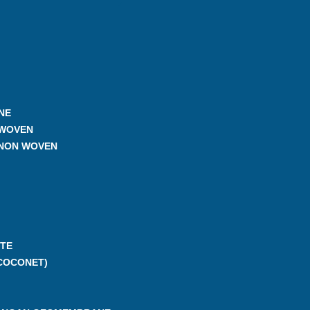
NE
 WOVEN
 NON WOVEN
TE
COCONET)