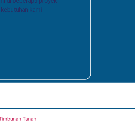
mi di beberapa proyek
Kesesuain
i kebutuhan kami
untuk ter
proyek ka
PT Wija