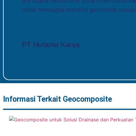
Inti Buana Geosintetik sudah membantu ka
untuk mensuplai material geotextile sesua
PT Hutama Karya
Informasi Terkait Geocomposite