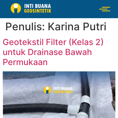
Penulis:
Karina Putri
Geotekstil Filter (Kelas 2)
untuk Drainase Bawah
Permukaan