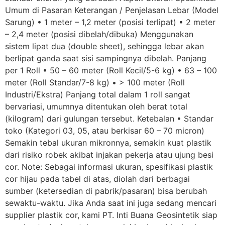
Umum di Pasaran Keterangan / Penjelasan Lebar (Model
Sarung) • 1 meter – 1,2 meter (posisi terlipat) • 2 meter
– 2,4 meter (posisi dibelah/dibuka) Menggunakan
sistem lipat dua (double sheet), sehingga lebar akan
berlipat ganda saat sisi sampingnya dibelah. Panjang
per 1 Roll • 50 – 60 meter (Roll Kecil/5-6 kg) • 63 – 100
meter (Roll Standar/7-8 kg) • > 100 meter (Roll
Industri/Ekstra) Panjang total dalam 1 roll sangat
bervariasi, umumnya ditentukan oleh berat total
(kilogram) dari gulungan tersebut. Ketebalan • Standar
toko (Kategori 03, 05, atau berkisar 60 – 70 micron)
Semakin tebal ukuran mikronnya, semakin kuat plastik
dari risiko robek akibat injakan pekerja atau ujung besi
cor. Note: Sebagai informasi ukuran, spesifikasi plastik
cor hijau pada tabel di atas, diolah dari berbagai
sumber (ketersedian di pabrik/pasaran) bisa berubah
sewaktu-waktu. Jika Anda saat ini juga sedang mencari
supplier plastik cor, kami PT. Inti Buana Geosintetik siap