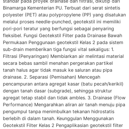
standar pada proyek drainase dan filtrasi, dikutip dari
Binamarga Kementerian PU. Terbuat dari serat sintetis
polyester (PET) atau polypropylene (PP) yang disatukan
melalui proses needle-punched, geotekstil ini memiliki
pori-pori teratur yang berfungsi sebagai penyaring
fleksibel. Fungsi Geotekstil Filter pada Drainase Bawah
Permukaan Penggunaan geotekstil Kelas 2 pada sistem
sub-drain memberikan tiga fungsi vital sekaligus: 1.
Filtrasi (Penyaringan) Membiarkan air melintasi material
secara bebas sambil menahan pergerakan partikel
tanah halus agar tidak masuk ke saluran atau pipa
drainase. 2. Separasi (Pemisahan) Mencegah
pencampuran antara agregat kasar (batu pecah/kerikil)
dengan tanah dasar (subgrade), sehingga struktur
agregat tetap stabil dan tidak ambles. 3. Drainase (Flow
Performance) Mengarahkan aliran air tanah menuju pipa
pengumpul tanpa menimbulkan tekanan hidrostatis
berlebih di dalam tanah. Keunggulan Menggunakan
Geotekstil Filter Kelas 2 Pengaplikasian geotekstil filter