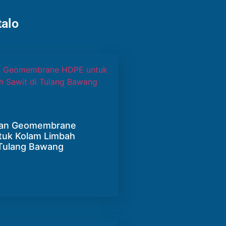
talo
man Geomembrane
uk Kolam Limbah
 Tulang Bawang
g