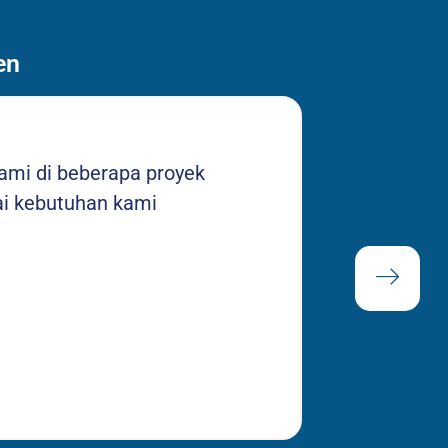
en
ami di beberapa proyek
Kesesuai
ai kebutuhan kami
untuk ter
diberbaga