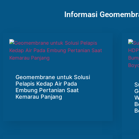
Informasi Geomembra
Geomembrane untuk Solusi
Pelapis Kedap Air Pada
S
Embung Pertanian Saat
G
Kemarau Panjang
W
B
B