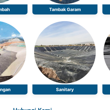
mbah
Tambak Garam
angan
Sanitary