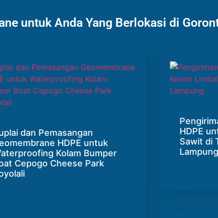
ne untuk Anda Yang Berlokasi di Goron
Pengiri
HDPE unt
uplai dan Pemasangan
Sawit di
eomembrane HDPE untuk
Lampun
aterproofing Kolam Bumper
oat Cepogo Cheese Park
oyolali