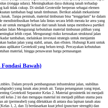
sitas (rongga udara). Meningkatkan daya dukung tanah terhadap
g kali tidak cukup. Di sinilah Geotextile berperan sebagai elemen
rkuatan tambahan bagi tanah timbunan. Berikut adalah mekanisme
ng lunak. Tanpa pemisah, material timbunan bisa “tenggelam” ke dalam
 mendistribusikan beban lalu lintas secara lebih merata ke area yang
 air untuk mengalir keluar dari tanah lunak tanpa membawa partikel
 Badan Jalan Mengurangi kebutuhan material timbunan pilihan yang
eningkat lebih cepat. Mengurangi risiko kerusakan struktural jalan
kadar tambahan, melainkan investasi strategis untuk menjamin
takan badan jalan yang stabil, aman, dan efisien. Hubungi Kami untuk
au aplikator Geotekstil yang belum teruji. Percayakan kebutuhan
ebutuhan material, hingga penawaran harga pemasangan
s Fondasi Bawah)
bles. Dalam proyek pembangunan infrastruktur jalan, stabilitas
(subgrade) yang lunak atau jenuh air. Tanpa penanganan yang tepat,
ting Geotekstil Separator Kelas 2. Material geosintetik ini menjadi
il kelas 2 ini dan mengapa material ini menjadi pilihan utama para
s air (permeabel) yang diletakkan di antara dua lapisan tanah atau
las 1, 2, dan 3) berdasarkan kuat jebol (puncture strength) dan