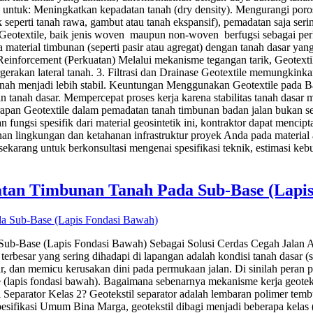
h untuk: Meningkatkan kepadatan tanah (dry density). Mengurangi poro
seperti tanah rawa, gambut atau tanah ekspansif), pemadatan saja serin
an Geotextile, baik jenis woven maupun non-woven berfugsi sebagai pe
material timbunan (seperti pasir atau agregat) dengan tanah dasar ya
Reinforcement (Perkuatan) Melalui mekanisme tegangan tarik, Geotextile
akan lateral tanah. 3. Filtrasi dan Drainase Geotextile memungkinkan
n tanah menjadi lebih stabil. Keuntungan Menggunakan Geotextile pada
 tanah dasar. Mempercepat proses kerja karena stabilitas tanah dasar m
apan Geotextile dalam pemadatan tanah timbunan badan jalan bukan se
ungsi spesifik dari material geosintetik ini, kontraktor dapat mencip
 lingkungan dan ketahanan infrastruktur proyek Anda pada material at
sekarang untuk berkonsultasi mengenai spesifikasi teknik, estimasi k
uatan Timbunan Tanah Pada Sub-Base (Lapi
Sub-Base (Lapis Fondasi Bawah) Sebagai Solusi Cerdas Cegah Jalan Am
 terbesar yang sering dihadapi di lapangan adalah kondisi tanah dasar 
 dan memicu kerusakan dini pada permukaan jalan. Di sinilah peran pen
e (lapis fondasi bawah). Bagaimana sebenarnya mekanisme kerja geotekst
 Separator Kelas 2? Geotekstil separator adalah lembaran polimer tembu
fikasi Umum Bina Marga, geotekstil dibagi menjadi beberapa kelas (Ke