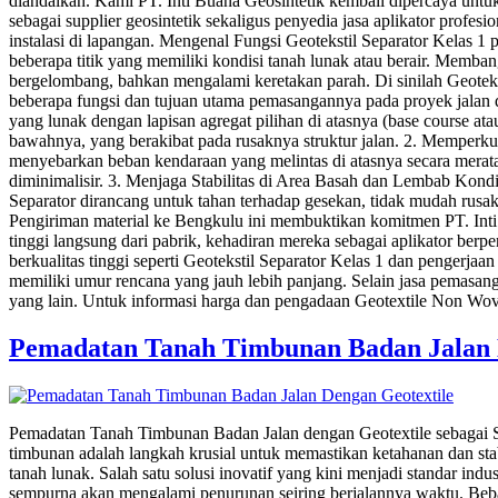
diandalkan. Kami PT. Inti Buana Geosintetik kembali dipercaya untu
sebagai supplier geosintetik sekaligus penyedia jasa aplikator profes
instalasi di lapangan. Mengenal Fungsi Geotekstil Separator Kelas 1 
beberapa titik yang memiliki kondisi tanah lunak atau berair. Memban
bergelombang, bahkan mengalami keretakan parah. Di sinilah Geoteks
beberapa fungsi dan tujuan utama pemasangannya pada proyek jalan 
yang lunak dengan lapisan agregat pilihan di atasnya (base course ata
bawahnya, yang berakibat pada rusaknya struktur jalan. 2. Memperkua
menyebarkan beban kendaraan yang melintas di atasnya secara merata 
diminimalisir. 3. Menjaga Stabilitas di Area Basah dan Lembab Kondi
Separator dirancang untuk tahan terhadap gesekan, tidak mudah rusak 
Pengiriman material ke Bengkulu ini membuktikan komitmen PT. Inti
tinggi langsung dari pabrik, kehadiran mereka sebagai aplikator be
berkualitas tinggi seperti Geotekstil Separator Kelas 1 dan pengerja
memiliki umur rencana yang jauh lebih panjang. Selain jasa pemasan
yang lain. Untuk informasi harga dan pengadaan Geotextile Non Wo
Pemadatan Tanah Timbunan Badan Jalan 
Pemadatan Tanah Timbunan Badan Jalan dengan Geotextile sebagai Sol
timbunan adalah langkah krusial untuk memastikan ketahanan dan stabi
tanah lunak. Salah satu solusi inovatif yang kini menjadi standar 
sempurna akan mengalami penurunan seiring berjalannya waktu. Beba