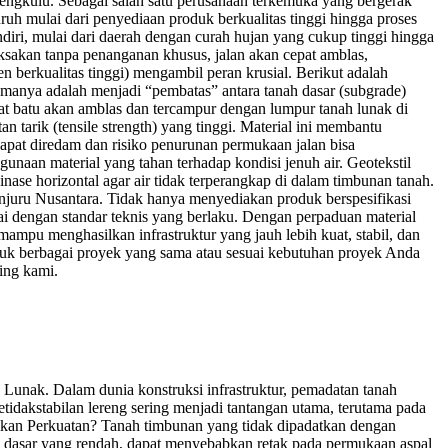
Bengkulu. Sebagai salah satu perusahaan terkemuka yang bergerak
uruh mulai dari penyediaan produk berkualitas tinggi hingga proses
ndiri, mulai dari daerah dengan curah hujan yang cukup tinggi hingga
paksakan tanpa penanganan khusus, jalan akan cepat amblas,
berkualitas tinggi) mengambil peran krusial. Berikut adalah
manya adalah menjadi “pembatas” antara tanah dasar (subgrade)
regat batu akan amblas dan tercampur dengan lumpur tanah lunak di
tarik (tensile strength) yang tinggi. Material ini membantu
dapat diredam dan risiko penurunan permukaan jalan bisa
unaan material yang tahan terhadap kondisi jenuh air. Geotekstil
nase horizontal agar air tidak terperangkap di dalam timbunan tanah.
njuru Nusantara. Tidak hanya menyediakan produk berspesifikasi
ai dengan standar teknis yang berlaku. Dengan perpaduan material
mampu menghasilkan infrastruktur yang jauh lebih kuat, stabil, dan
ntuk berbagai proyek yang sama atau sesuai kebutuhan proyek Anda
ing kami.
Lunak. Dalam dunia konstruksi infrastruktur, pemadatan tanah
etidakstabilan lereng sering menjadi tantangan utama, terutama pada
lukan Perkuatan? Tanah timbunan yang tidak dipadatkan dengan
h dasar yang rendah, dapat menyebabkan retak pada permukaan aspal