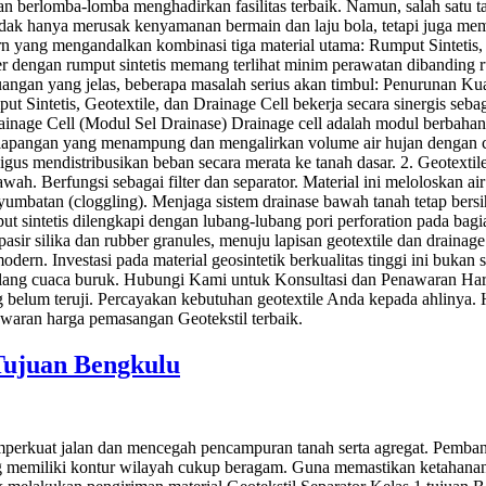
 berlomba-lomba menghadirkan fasilitas terbaik. Namun, salah satu t
idak hanya merusak kenyamanan bermain dan laju bola, tetapi juga memp
ern yang mengandalkan kombinasi tiga material utama: Rumput Sintet
ngan rumput sintetis memang terlihat minim perawatan dibanding rump
buangan yang jelas, beberapa masalah serius akan timbul: Penurunan 
ntetis, Geotextile, dan Drainage Cell bekerja secara sinergis sebag
rainage Cell (Modul Sel Drainase) Drainage cell adalah modul berbaha
ah lapangan yang menampung dan mengalirkan volume air hujan dengan
igus mendistribusikan beban secara merata ke tanah dasar. 2. Geotexti
awah. Berfungsi sebagai filter dan separator. Material ini meloloskan ai
yumbatan (cloggling). Menjaga sistem drainase bawah tanah tetap bers
mput sintetis dilengkapi dengan lubang-lubang pori perforation pada b
pasir silika dan rubber granules, menuju lapisan geotextile dan drainag
rn. Investasi pada material geosintetik berkualitas tinggi ini bukan s
erhalang cuaca buruk. Hubungi Kami untuk Konsultasi dan Penawaran H
ng belum teruji. Percayakan kebutuhan geotextile Anda kepada ahlinya.
nawaran harga pemasangan Geotekstil terbaik.
 Tujuan Bengkulu
erkuat jalan dan mencegah pencampuran tanah serta agregat. Pembangun
memiliki kontur wilayah cukup beragam. Guna memastikan ketahanan inf