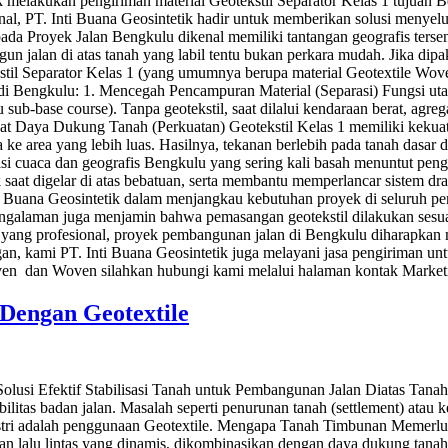
k melakukan pengiriman material Geotekstil Separator Kelas 1 tujuan 
ional, PT. Inti Buana Geosintetik hadir untuk memberikan solusi menyel
pada Proyek Jalan Bengkulu dikenal memiliki tantangan geografis terse
gun jalan di atas tanah yang labil tentu bukan perkara mudah. Jika di
til Separator Kelas 1 (yang umumnya berupa material Geotextile Woven 
di Bengkulu: 1. Mencegah Pencampuran Material (Separasi) Fungsi uta
u sub-base course). Tanpa geotekstil, saat dilalui kendaraan berat, ag
t Daya Dukung Tanah (Perkuatan) Geotekstil Kelas 1 memiliki kekuatan 
ke area yang lebih luas. Hasilnya, tekanan berlebih pada tanah dasar 
si cuaca dan geografis Bengkulu yang sering kali basah menuntut pengg
saat digelar di atas bebatuan, serta membantu memperlancar sistem drai
 Buana Geosintetik dalam menjangkau kebutuhan proyek di seluruh pe
rpengalaman juga menjamin bahwa pemasangan geotekstil dilakukan sesu
an yang profesional, proyek pembangunan jalan di Bengkulu diharapkan 
gan, kami PT. Inti Buana Geosintetik juga melayani jasa pengiriman u
ven dan Woven silahkan hubungi kami melalui halaman kontak Market
Dengan Geotextile
usi Efektif Stabilisasi Tanah untuk Pembangunan Jalan Diatas Tanah 
litas badan jalan. Masalah seperti penurunan tanah (settlement) atau k
industri adalah penggunaan Geotextile. Mengapa Tanah Timbunan Memer
n lalu lintas yang dinamis, dikombinasikan dengan daya dukung tana