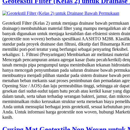
Geotekstil Filter (Kelas 2) untuk Draina
Geotekstil Filter (Kelas 2) untuk menjaga drainase bawah permukaan 
drainage) membutuhkan material filter yang mampu mengalirkan air den
banyak digunakan untuk menjaga kestabilan dan efisiensi sistem drain
(geotextile non woven) berbasis spesifikasi AASHTO M288. Klasifik
standar pada proyek drainase dan filtrasi, dikutip dari Binamarga Kem
memiliki pori-pori teratur yang berfungsi sebagai penyaring fleksibe
sekaligus: 1. Filtrasi (Penyaringan) Membiarkan air melintasi materia
Mencegah pencampuran antara agregat kasar (batu pecah/kerikil) denga
tanah menuju pipa pengumpul tanpa menimbulkan tekanan hidrostatis b
hanya mencegah penyumbatan pada saluran drainase bawah permukaan, 
membuatnya menjadi pilihan standar pada sistem drainase bawah per
menahan beban mekanis saat proses penimbunan dan pemadatan agregat
Opening Size / AOS) dan laju permeabilitas tinggi, sehingga air dapa
gesekan dari sudut-sudut tajam batu pecah atau kerikil kasar yang d
dalam tanah, serta tahan terhadap serangan bakteri, jamur, dan mikro
meminimalkan risiko kerusakan struktur serta menekan biaya pemelihar
Anda untuk mensuplai berbagai jenis geotekstil, sesuai kebutuhan pr
Anda. Untuk informasi harga geotextile non woven, hubungi Marketing
kasih.
Curing Mat Geotextile Non Woven untuk