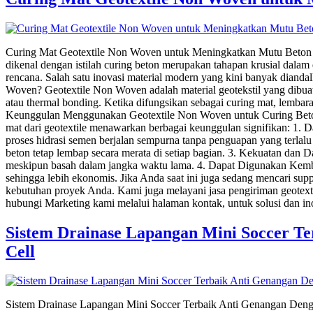
Curing Mat Geotextile Non Woven untuk Meningkatkan Mutu Beton ef
dikenal dengan istilah curing beton merupakan tahapan krusial dalam
rencana. Salah satu inovasi material modern yang kini banyak diand
Woven? Geotextile Non Woven adalah material geotekstil yang dibuat d
atau thermal bonding. Ketika difungsikan sebagai curing mat, lembar
Keunggulan Menggunakan Geotextile Non Woven untuk Curing Beton 
mat dari geotextile menawarkan berbagai keunggulan signifikan: 1. 
proses hidrasi semen berjalan sempurna tanpa penguapan yang terlalu
beton tetap lembap secara merata di setiap bagian. 3. Kekuatan dan 
meskipun basah dalam jangka waktu lama. 4. Dapat Digunakan Kembali
sehingga lebih ekonomis. Jika Anda saat ini juga sedang mencari sup
kebutuhan proyek Anda. Kami juga melayani jasa pengiriman geotexti
hubungi Marketing kami melalui halaman kontak, untuk solusi dan ino
Sistem Drainase Lapangan Mini Soccer Te
Cell
Sistem Drainase Lapangan Mini Soccer Terbaik Anti Genangan Dengan