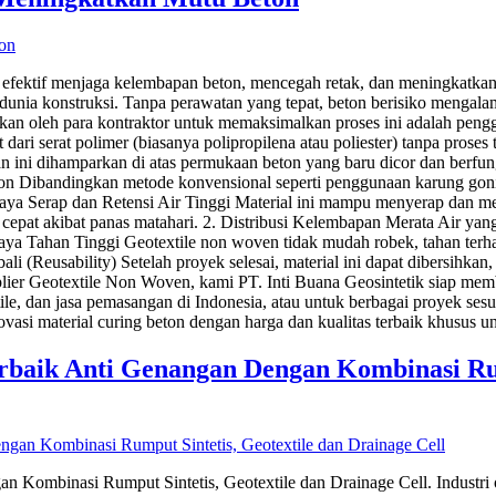
ektif menjaga kelembapan beton, mencegah retak, dan meningkatkan m
 dunia konstruksi. Tanpa perawatan yang tepat, beton berisiko mengalam
alkan oleh para kontraktor untuk memaksimalkan proses ini adalah pe
ari serat polimer (biasanya polipropilena atau poliester) tanpa prose
an ini dihamparkan di atas permukaan beton yang baru dicor dan berfun
Dibandingkan metode konvensional seperti penggunaan karung goni 
Daya Serap dan Retensi Air Tinggi Material ini mampu menyerap dan m
 cepat akibat panas matahari. 2. Distribusi Kelembapan Merata Air ya
Daya Tahan Tinggi Geotextile non woven tidak mudah robek, tahan terha
 (Reusability) Setelah proyek selesai, material ini dapat dibersihka
plier Geotextile Non Woven, kami PT. Inti Buana Geosintetik siap memb
le, dan jasa pemasangan di Indonesia, atau untuk berbagai proyek ses
vasi material curing beton dengan harga dan kualitas terbaik khusus un
rbaik Anti Genangan Dengan Kombinasi Rum
 Kombinasi Rumput Sintetis, Geotextile dan Drainage Cell. Industri 