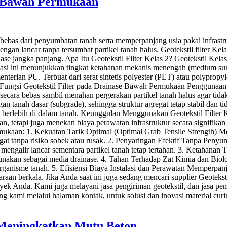
se Bawah Permukaan
bebas dari penyumbatan tanah serta memperpanjang usia pakai infrastr
gan lancar tanpa tersumbat partikel tanah halus. Geotekstil filter Kel
ase jangka panjang. Apa Itu Geotekstil Filter Kelas 2? Geotekstil Kelas
asi ini menunjukkan tingkat ketahanan mekanis menengah (medium surv
enterian PU. Terbuat dari serat sintetis polyester (PET) atau polypropy
l. Fungsi Geotekstil Filter pada Drainase Bawah Permukaan Penggunaan 
l secara bebas sambil menahan pergerakan partikel tanah halus agar tida
n tanah dasar (subgrade), sehingga struktur agregat tetap stabil dan 
erlebih di dalam tanah. Keunggulan Menggunakan Geotekstil Filter Kelas
tetapi juga menekan biaya perawatan infrastruktur secara signifikan 
mukaan: 1. Kekuatan Tarik Optimal (Optimal Grab Tensile Strength) M
 tanpa risiko sobek atau rusak. 2. Penyaringan Efektif Tanpa Penyum
t mengalir lancar sementara partikel tanah tetap tertahan. 3. Ketahana
igunakan sebagai media drainase. 4. Tahan Terhadap Zat Kimia dan Bio
organisme tanah. 5. Efisiensi Biaya Instalasi dan Perawatan Memperpanj
aan berkala. Jika Anda saat ini juga sedang mencari supplier Geoteksti
oyek Anda. Kami juga melayani jasa pengiriman geotekstil, dan jasa pe
 kami melalui halaman kontak, untuk solusi dan inovasi material curi
 Meningkatkan Mutu Beton