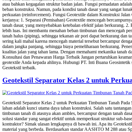
atau bahkan kegagalan struktur badan jalan. Fungsi pemadatan adala
beban konstruksi. Namun, pada kondisi tanah dasar yang sangat lunak 
perkuatan (reinforcement). Fungsi Geotextile dalam Konstruksi Jal
kerjanya: 1. Separasi (Pemisahan) Geotextile mencegah bercampurnya 
tanah dasar, yang menyebabkan ketebalan efektif jalan berkurang. 2. 
lebih luas. Ini membantu menahan beban timbunan dan mencegah perger
tanah halus (piping), sehingga tekanan air pori dapat berkurang da
sering kali mahal karena mencegah material tersebut bercampur dengan
dalam jangka panjang, sehingga biaya pemeliharaan berkurang. Pener
kualitas jalan yang tahan lama. Dengan memahami mekanika tanah dan f
Konsultasi dan Penawaran Harga Terbaik Jangan pertaruhkan keamanan
geotextile Anda kepada ahlinya. Hubungi PT. Inti Buana Geosintetik 
Geotekstil terbaik.
Geotekstil Separator Kelas 2 untuk Perk
Geotekstil Separator Kelas 2 untuk Perkuatan Timbunan Tanah Pada 
lahan adalah kunci utama daya tahan konstruksi. Salah satu tantangan
timbunan tanah di atasnya akan ambles, bercampur dengan tanah dasar,
solusi standar yang sangat efektif untuk memperkuat struktur sub-bas
kontraktor? Simak ulasan lengkapnya di bawah ini. Apa itu Geotekstil
material yang berbeda. Berdasarkan standar AASHTO M 288 atau Spesi