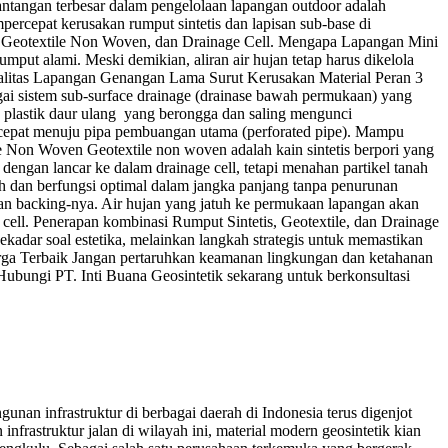
antangan terbesar dalam pengelolaan lapangan outdoor adalah
ercepat kerusakan rumput sintetis dan lapisan sub-base di
is, Geotextile Non Woven, dan Drainage Cell. Mengapa Lapangan Mini
ut alami. Meski demikian, aliran air hujan tetap harus dikelola
Kualitas Lapangan Genangan Lama Surut Kerusakan Material Peran 3
ai sistem sub-surface drainage (drainase bawah permukaan) yang
n plastik daur ulang yang berongga dan saling mengunci
 cepat menuju pipa pembuangan utama (perforated pipe). Mampu
le Non Woven Geotextile non woven adalah kain sintetis berpori yang
r dengan lancar ke dalam drainage cell, tetapi menahan partikel tanah
ih dan berfungsi optimal dalam jangka panjang tanpa penurunan
agian backing-nya. Air hujan yang jatuh ke permukaan lapangan akan
e cell. Penerapan kombinasi Rumput Sintetis, Geotextile, dan Drainage
ekadar soal estetika, melainkan langkah strategis untuk memastikan
arga Terbaik Jangan pertaruhkan keamanan lingkungan dan ketahanan
 Hubungi PT. Inti Buana Geosintetik sekarang untuk berkonsultasi
an infrastruktur di berbagai daerah di Indonesia terus digenjot
rastruktur jalan di wilayah ini, material modern geosintetik kian