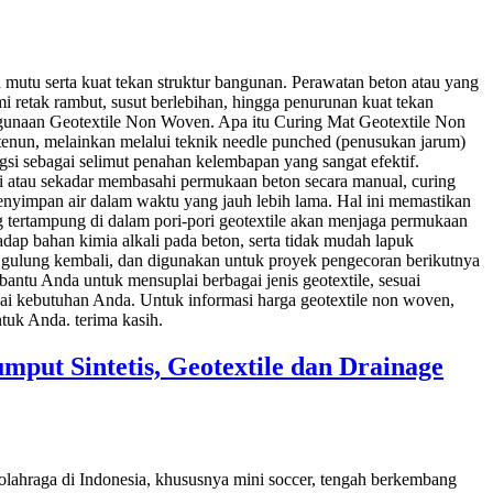
utu serta kuat tekan struktur bangunan. Perawatan beton atau yang
i retak rambut, susut berlebihan, hingga penurunan kuat tekan
nggunaan Geotextile Non Woven. Apa itu Curing Mat Geotextile Non
s tenun, melainkan melalui teknik needle punched (penusukan jarum)
gsi sebagai selimut penahan kelembapan yang sangat efektif.
atau sekadar membasahi permukaan beton secara manual, curing
enyimpan air dalam waktu yang jauh lebih lama. Hal ini memastikan
ng tertampung di dalam pori-pori geotextile akan menjaga permukaan
dap bahan kimia alkali pada beton, serta tidak mudah lapuk
n, gulung kembali, dan digunakan untuk proyek pengecoran berikutnya
antu Anda untuk mensuplai berbagai jenis geotextile, sesuai
uai kebutuhan Anda. Untuk informasi harga geotextile non woven,
tuk Anda. terima kasih.
put Sintetis, Geotextile dan Drainage
olahraga di Indonesia, khususnya mini soccer, tengah berkembang