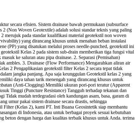
uktur secara efisien. Sistem drainase bawah permukaan (subsurface
as 2 (Non Woven Geotextile) adalah solusi standar teknis yang paling
 2 merujuk pada standar kualifikasi material geotekstil non woven
ivability) yang dirancang khusus untuk menahan beban instalasi
lene (PP) yang disatukan melalui proses needle-punched, geotekstil ini
geotekstil Kelas 2 pada sistem sub-drain memberikan tiga fungsi vital
k masuk ke saluran atau pipa drainase. 2. Separasi (Pemisahan)
tidak ambles. 3. Drainase (Flow Performance) Mengarahkan aliran air
 2 Pengaplikasian geotekstil filter Kelas 2 secara tepat tidak
dalam jangka panjang. Apa saja keunggulan Geotekstil kelas 2 yang
emiliki daya tahan tarik menengah yang dirancang khusus untuk
batan (Anti-Clogging) Memiliki ukuran pori-pori teratur (Apparent
n Tusuk Tinggi (Puncture Resistance) Tangguh terhadap tekanan dan
logi Tidak mudah terdegradasi oleh kandungan asam, basa, garam di
ang umur pakai sistem drainase secara drastis, sehingga
l Filter (Kelas 2), kami PT. Inti Buana Geosintetik siap membantu
masangan di Indonesia, atau untuk berbagai proyek sesuai kebutuhan
ng beton dengan harga dan kualitas terbaik khusus untuk Anda. terima