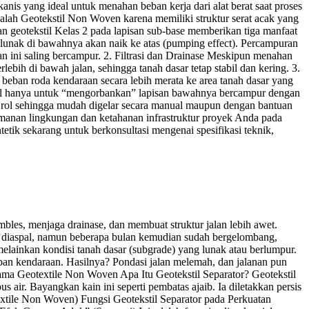
kanis yang ideal untuk menahan beban kerja dari alat berat saat proses
adalah Geotekstil Non Woven karena memiliki struktur serat acak yang
 geotekstil Kelas 2 pada lapisan sub-base memberikan tiga manfaat
 lunak di bawahnya akan naik ke atas (pumping effect). Percampuran
n ini saling bercampur. 2. Filtrasi dan Drainase Meskipun menahan
lebih di bawah jalan, sehingga tanah dasar tetap stabil dan kering. 3.
beban roda kendaraan secara lebih merata ke area tanah dasar yang
ebal hanya untuk “mengorbankan” lapisan bawahnya bercampur dengan
uk rol sehingga mudah digelar secara manual maupun dengan bantuan
manan lingkungan dan ketahanan infrastruktur proyek Anda pada
etik sekarang untuk berkonsultasi mengenai spesifikasi teknik,
les, menjaga drainase, dan membuat struktur jalan lebih awet.
 diaspal, namun beberapa bulan kemudian sudah bergelombang,
melainkan kondisi tanah dasar (subgrade) yang lunak atau berlumpur.
ban kendaraan. Hasilnya? Pondasi jalan melemah, dan jalanan pun
 nama Geotextile Non Woven Apa Itu Geotekstil Separator? Geotekstil
s air. Bayangkan kain ini seperti pembatas ajaib. Ia diletakkan persis
textile Non Woven) Fungsi Geotekstil Separator pada Perkuatan