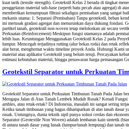
kuat tarik (tensile strength). Geotekstil Kelas 2 berada di tingkat me
penggelaran material sub-base (seperti batu pecah atau agregat) di a
memberikan kemampuan filtrasi sekaligus pemisahan yang sangat bai
mekanis utama: 1. Separasi (Pemisahan) Tanpa geotekstil, beban ken
ini merusak gradasi agregat dan menurunkan daya dukung fondasi. Ge
partikel tanah, geotekstil non-woven tetap meloloskan air secara verti
Perkuatan (Reinforcement) Meskipun fungsi utamanya adalah pemisaha
lebih luas. Keuntungan Menggunakan Geotekstil Kelas 2 pada Proyek
lumpur. Mencegah terjadinya rutting (alur bekas roda) dan retak ref
alat berat, menghemat waktu timeline proyek Anda. Hubungi Kami u
material atau aplikator Geotekstil yang belum teruji. Percayakan keb
estimasi kebutuhan material, hingga penawaran harga pemasangan Geot
Geotekstil Separator untuk Perkuatan Ti
Geotekstil Separator untuk Perkuatan Timbunan Tanah Pada Jalan ber
Mengapa Jalan di Atas Tanah Lembek Mudah Rusak? Kenali Fungsi Ge
ambles, atau retak-retak? Di Indonesia, masalah ini sangat sering te
Ketika tanah timbunan yang bagus dihamparkan di atas tanah dasar y
rusak. Untungnya, dunia teknik sipil punya solusi cerdas dan ekonom
Separator (Geotextile Non Woven) adalah lembaran kain sintetik (biasan
di antara tanah dasar yang lunak (lumpur/tanah lempung) dan tanah t