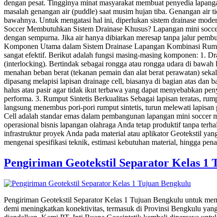
dengan pesat. Tingginya minat masyarakat membuat penyedia lapangan
masalah genangan air (puddle) saat musim hujan tiba. Genangan air t
bawahnya. Untuk mengatasi hal ini, diperlukan sistem drainase mod
Soccer Membutuhkan Sistem Drainase Khusus? Lapangan mini soccer de
dengan sempurna. Jika air hanya dibiarkan meresap tanpa jalur pem
Komponen Utama dalam Sistem Drainase Lapangan Kombinasi Rumput Si
sangat efektif. Berikut adalah fungsi masing-masing komponen: 1. D
(interlocking). Bertindak sebagai rongga atau rongga udara di baw
menahan beban berat (tekanan pemain dan alat berat perawatan) sekal
dipasang melapisi lapisan drainage cell, biasanya di bagian atas dan b
halus atau pasir agar tidak ikut terbawa yang dapat menyebabkan pen
performa. 3. Rumput Sintetis Berkualitas Sebagai lapisan teratas, ru
langsung menembus pori-pori rumput sintetis, turun melewati lapisan 
Cell adalah standar emas dalam pembangunan lapangan mini soccer mode
operasional bisnis lapangan olahraga Anda tetap produktif tanpa t
infrastruktur proyek Anda pada material atau aplikator Geotekstil ya
mengenai spesifikasi teknik, estimasi kebutuhan material, hingga pe
Pengiriman Geotekstil Separator Kelas 1
Pengiriman Geotekstil Separator Kelas 1 Tujuan Bengkulu untuk memp
demi meningkatkan konektivitas, termasuk di Provinsi Bengkulu yang 