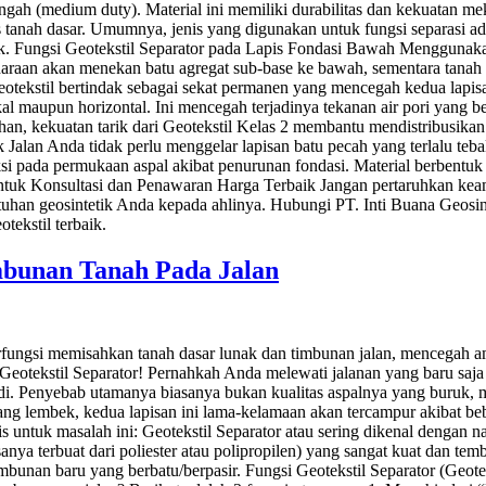
nengah (medium duty). Material ini memiliki durabilitas dan kekuatan me
tas tanah dasar. Umumnya, jenis yang digunakan untuk fungsi separasi 
k. Fungsi Geotekstil Separator pada Lapis Fondasi Bawah Menggunakan
daraan akan menekan batu agregat sub-base ke bawah, sementara tanah
otekstil bertindak sebagai sekat permanen yang mencegah kedua lapisa
kal maupun horizontal. Ini mencegah terjadinya tekanan air pori yang ber
n, kekuatan tarik dari Geotekstil Kelas 2 membantu mendistribusikan 
 Jalan Anda tidak perlu menggelar lapisan batu pecah yang terlalu t
leksi pada permukaan aspal akibat penurunan fondasi. Material berbent
ntuk Konsultasi dan Penawaran Harga Terbaik Jangan pertaruhkan kea
utuhan geosintetik Anda kepada ahlinya. Hubungi PT. Inti Buana Geosint
ekstil terbaik.
mbunan Tanah Pada Jalan
fungsi memisahkan tanah dasar lunak dan timbunan jalan, mencegah amb
otekstil Separator! Pernahkah Anda melewati jalanan yang baru saja
rjadi. Penyebab utamanya biasanya bukan kualitas aspalnya yang buruk, 
ang lembek, kedua lapisan ini lama-kelamaan akan tercampur akibat be
is untuk masalah ini: Geotekstil Separator atau sering dikenal dengan
ya terbuat dari poliester atau polipropilen) yang sangat kuat dan tembu
imbunan baru yang berbatu/berpasir. Fungsi Geotekstil Separator (Geo