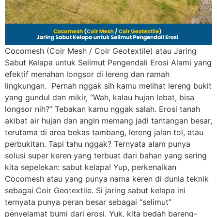
Cocomesh (Coir Mesh / Coir Geotextile) atau Jaring
Sabut Kelapa untuk Selimut Pengendali Erosi Alami yang
efektif menahan longsor di lereng dan ramah
lingkungan. Pernah nggak sih kamu melihat lereng bukit
yang gundul dan mikir, “Wah, kalau hujan lebat, bisa
longsor nih?” Tebakan kamu nggak salah. Erosi tanah
akibat air hujan dan angin memang jadi tantangan besar,
terutama di area bekas tambang, lereng jalan tol, atau
perbukitan. Tapi tahu nggak? Ternyata alam punya
solusi super keren yang terbuat dari bahan yang sering
kita sepelekan: sabut kelapa! Yup, perkenalkan
Cocomesh atau yang punya nama keren di dunia teknik
sebagai Coir Geotextile. Si jaring sabut kelapa ini
ternyata punya peran besar sebagai “selimut”
penyelamat bumi dari erosi. Yuk, kita bedah bareng-