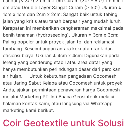
Landai (< 30°) 2 cm x 2 cm Curam (30° – 50°) 1 cm x 1
cm atau Double Layer Sangat Curam (> 50°) Ukuran ±
1cm x 1cm dan 2cm x 2cm: Sangat baik untuk tebing
jalan yang kritis atau tanah berpasir yang mudah luruh.
Kerapatan ini memberikan cengkeraman maksimal pada
benih tanaman (hydroseeding). Ukuran ± 3cm x 3cm:
Paling populer untuk proyek jalan tol dan reklamasi
tambang. Keseimbangan antara kekuatan tarik dan
efisiensi biaya. Ukuran ± 4cm x 4cm: Digunakan pada
lereng yang cenderung stabil atau area datar yang
hanya membutuhkan perlindungan dasar dari percikan
air hujan. Untuk kebutuhan pengadaan Cocomesh
atau Jaring Sabut Kelapa atau Cocomesh untuk proyek
Anda, ajukan permintaan penawaran harga Cocomesh
melalui Marketing PT. Inti Buana Geosintetik melalui
halaman kontak kami, atau langsung via Whatsapp
marketing kami berikut.
Coir Geotextile untuk Solusi