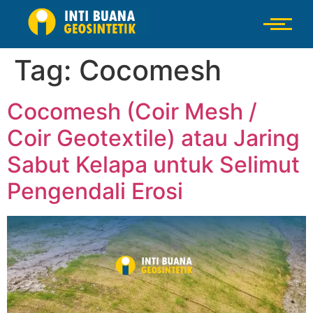
Tag:
Cocomesh
Cocomesh (Coir Mesh /
Coir Geotextile) atau Jaring
Sabut Kelapa untuk Selimut
Pengendali Erosi