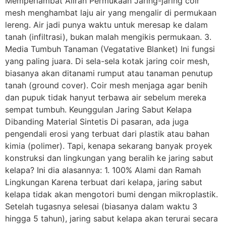
Memperlambat Aliran Permukaan Jaring-jaring coir
mesh menghambat laju air yang mengalir di permukaan
lereng. Air jadi punya waktu untuk meresap ke dalam
tanah (infiltrasi), bukan malah mengikis permukaan. 3.
Media Tumbuh Tanaman (Vegatative Blanket) Ini fungsi
yang paling juara. Di sela-sela kotak jaring coir mesh,
biasanya akan ditanami rumput atau tanaman penutup
tanah (ground cover). Coir mesh menjaga agar benih
dan pupuk tidak hanyut terbawa air sebelum mereka
sempat tumbuh. Keunggulan Jaring Sabut Kelapa
Dibanding Material Sintetis Di pasaran, ada juga
pengendali erosi yang terbuat dari plastik atau bahan
kimia (polimer). Tapi, kenapa sekarang banyak proyek
konstruksi dan lingkungan yang beralih ke jaring sabut
kelapa? Ini dia alasannya: 1. 100% Alami dan Ramah
Lingkungan Karena terbuat dari kelapa, jaring sabut
kelapa tidak akan mengotori bumi dengan mikroplastik.
Setelah tugasnya selesai (biasanya dalam waktu 3
hingga 5 tahun), jaring sabut kelapa akan terurai secara