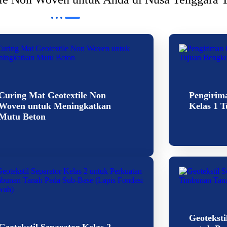
Curing Mat Geotextile Non
Pengirima
Woven untuk Meningkatkan
Kelas 1 
Mutu Beton
Geoteksti
Geotekstil Separator Kelas 2