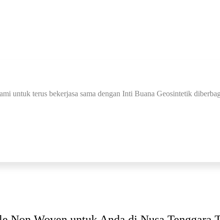
ami untuk terus bekerjasa sama dengan Inti Buana Geosintetik diberba
tile Non Woven untuk Anda di Nusa Tenggara 