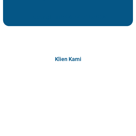
Hubungi Tari: 085215105636
Klien Kami