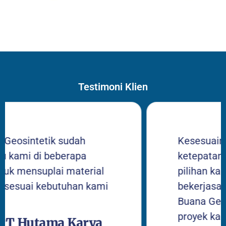
Testimoni Klien
tik sudah
Kesesuain pesanan 
 beberapa
ketepatan pengirim
plai material
pilihan kami untuk t
kebutuhan kami
bekerjasa sama deng
Buana Geosintetik d
proyek kami.
ama Karya