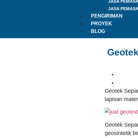
JASA PEMAS
JASA PEMAS
PENGIRIMAN
PROYEK
BLOG
Geotek
Geotek Separ
lapisan mater
Geotek Separa
geosintetik 