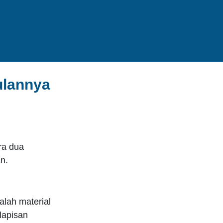
ulannya
ra dua
n.
alah material
lapisan