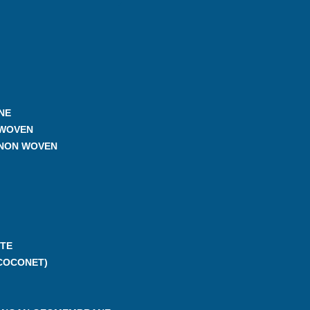
NE
 WOVEN
 NON WOVEN
TE
COCONET)