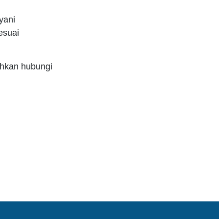
yani
esuai
ahkan hubungi