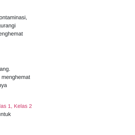
ntaminasi,
urangi
 menghemat
ang.
n menghemat
nya
las 1, Kelas 2
ntuk