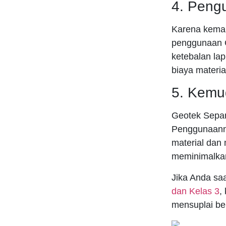
4. Peng
Karena kema
penggunaan G
ketebalan la
biaya materi
5. Kemu
Geotek Separ
Penggunaann
material dan
meminimalkan
Jika Anda saa
dan Kelas 3
,
mensuplai ber