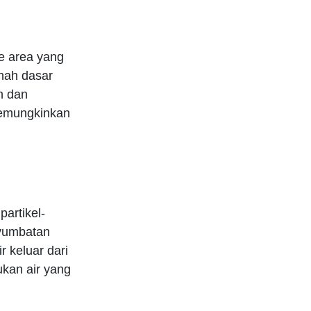
e area yang
nah dasar
h dan
memungkinkan
artikel-
enyumbatan
 keluar dari
kan air yang