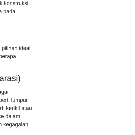
k konstruksi.
ma pada
ilihan ideal
eberapa
rasi)
agai
perti lumpur
 kerikil atau
 ke dalam
n kegagalan