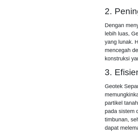
2. Peni
Dengan menye
lebih luas, 
yang lunak. H
mencegah def
konstruksi ya
3. Efisie
Geotek Separa
memungkinkan
partikel tana
pada sistem 
timbunan, se
dapat melema