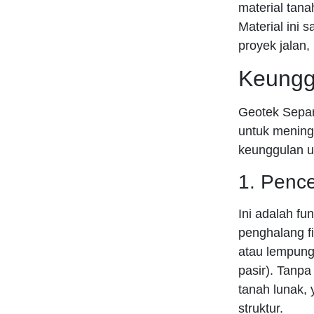
material tana
Material ini 
proyek jalan,
Keungg
Geotek Separ
untuk meningk
keunggulan 
1. Penc
Ini adalah fun
penghalang fi
atau lempung)
pasir). Tanpa
tanah lunak,
struktur.