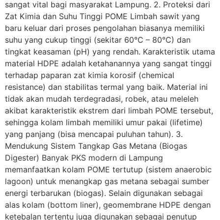
sangat vital bagi masyarakat Lampung. 2. Proteksi dari
Zat Kimia dan Suhu Tinggi POME Limbah sawit yang
baru keluar dari proses pengolahan biasanya memiliki
suhu yang cukup tinggi (sekitar 60°C – 80°C) dan
tingkat keasaman (pH) yang rendah. Karakteristik utama
material HDPE adalah ketahanannya yang sangat tinggi
terhadap paparan zat kimia korosif (chemical
resistance) dan stabilitas termal yang baik. Material ini
tidak akan mudah terdegradasi, robek, atau meleleh
akibat karakteristik ekstrem dari limbah POME tersebut,
sehingga kolam limbah memiliki umur pakai (lifetime)
yang panjang (bisa mencapai puluhan tahun). 3.
Mendukung Sistem Tangkap Gas Metana (Biogas
Digester) Banyak PKS modern di Lampung
memanfaatkan kolam POME tertutup (sistem anaerobic
lagoon) untuk menangkap gas metana sebagai sumber
energi terbarukan (biogas). Selain digunakan sebagai
alas kolam (bottom liner), geomembrane HDPE dengan
ketebalan tertentu juga digunakan sebagai penutup