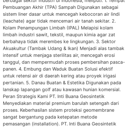
berbagai sektor industri di Indonesia, meliputi: 1. Tempat
Pembuangan Akhir (TPA) Sampah Digunakan sebagai
sistem liner dasar untuk mencegah kebocoran air lindi
(leachate) agar tidak mencemari air tanah sekitar. 2.
Kolam Penampungan Limbah (IPAL) Melapisi kolam
limbah industri sawit, tekstil, maupun kimia agar zat
berbahaya tidak merembes ke lingkungan. 3. Sektor
Akuakultur (Tambak Udang & Ikan) Menjadi alas tambak
intensif untuk menjaga sterilitas air, mencegah erosi
tanggul, dan mempermudah proses pembersihan pasca-
panen. 4. Embung dan Waduk Buatan Solusi efektif
untuk retensi air di daerah kering atau proyek irigasi
pertanian. 5. Danau Buatan & Estetika Digunakan pada
lanskap lapangan golf atau kawasan hunian komersial.
Peran Strategis Kami PT. Inti Buana Geosintetik
Menyediakan material premium barulah setengah dari
proses. Keberhasilan sistem proteksi geomembrane
sangat bergantung pada ketepatan metode
pemasangan (installation). PT. Inti Buana Geosintetik