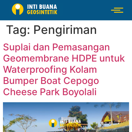
Tag:
Pengiriman
Suplai dan Pemasangan
Geomembrane HDPE untuk
Waterproofing Kolam
Bumper Boat Cepogo
Cheese Park Boyolali