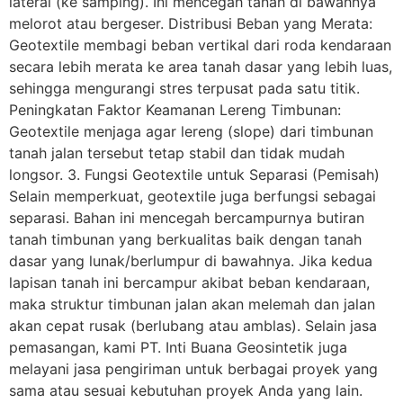
lateral (ke samping). Ini mencegah tanah di bawahnya
melorot atau bergeser. Distribusi Beban yang Merata:
Geotextile membagi beban vertikal dari roda kendaraan
secara lebih merata ke area tanah dasar yang lebih luas,
sehingga mengurangi stres terpusat pada satu titik.
Peningkatan Faktor Keamanan Lereng Timbunan:
Geotextile menjaga agar lereng (slope) dari timbunan
tanah jalan tersebut tetap stabil dan tidak mudah
longsor. 3. Fungsi Geotextile untuk Separasi (Pemisah)
Selain memperkuat, geotextile juga berfungsi sebagai
separasi. Bahan ini mencegah bercampurnya butiran
tanah timbunan yang berkualitas baik dengan tanah
dasar yang lunak/berlumpur di bawahnya. Jika kedua
lapisan tanah ini bercampur akibat beban kendaraan,
maka struktur timbunan jalan akan melemah dan jalan
akan cepat rusak (berlubang atau amblas). Selain jasa
pemasangan, kami PT. Inti Buana Geosintetik juga
melayani jasa pengiriman untuk berbagai proyek yang
sama atau sesuai kebutuhan proyek Anda yang lain.