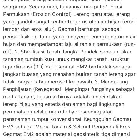
sempurna. Secara rinci, tujuannya meliputi: 1. Erosi
Permukaan (Erosion Control) Lereng baru atau lereng
yang gundul sangat rentan tergerus oleh air hujan (erosi
lembar dan erosi alur). Geomat berfungsi sebagai
perisai fisik pertama yang menyerap energi benturan air
hujan dan memperlambat laju aliran air permukaan (run-
off). 2. Stabilisasi Tanah Jangka Pendek Sebelum akar
tanaman tumbuh kuat untuk mengikat tanah, struktur
tiga dimensi (3D) dari Geomat EM2 bertindak sebagai
jangkar buatan yang menahan butiran tanah lereng agar
tidak longsor atau merosot ke bawah. 3. Mendukung
Penghijauan (Revegetasi) Mengingat fungsinya sebagai
media tanam, tujuan akhirnya adalah menciptakan
lereng hijau yang estetis dan aman bagi lingkungan
perumahan melalui metode hydroseeding atau
penanaman rumput konvensional. Keunggulan Geomat
EM2 sebagai Media Tanam & Selimut Pengendali Erosi
Geomat EM2 adalah material geosintetik tiga dimensi