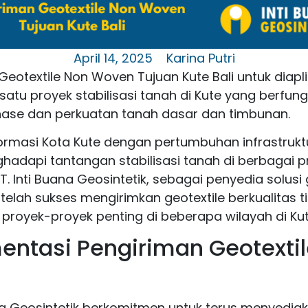
April 14, 2025
Karina Putri
Geotextile Non Woven Tujuan Kute Bali untuk diapl
satu proyek stabilisasi tanah di Kute yang berfung
rainase dan perkuatan tanah dasar dan timbunan.
ormasi Kota Kute dengan pertumbuhan infrastrukt
hadapi tantangan stabilisasi tanah di berbagai p
PT. Inti Buana Geosintetik, sebagai penyedia solusi 
telah sukses mengirimkan geotextile berkualitas t
royek-proyek penting di beberapa wilayah di Kute
ntasi Pengiriman Geotextil
ana Geosintetik berkomitmen untuk terus menyediak