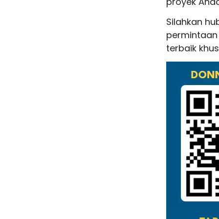
proyek Anda
Silahkan hu
permintaan 
terbaik khus