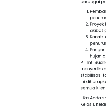
berbagai pro
Pemban
penurun
Proyek 
akibat 
Konstr
penuru
Pengend
hujan da
PT. Inti Bu
menyediakan
stabilisasi 
ini diharap
semua klien 
Jika Anda s
Kelas 1, Kel