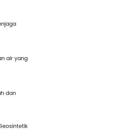
enjaga
n air yang
ah dan
Geosintetik