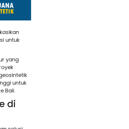
ikasikan
si untuk
ur yang
royek
geosintetik
inggi untuk
 Bali.
e di
an solusi