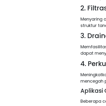
2. Filtra
Menyaring a
struktur tan
3. Drai
Memfasilita
dapat meny
4. Perk
Meningkatka
mencegah p
Aplikasi 
Beberapa co