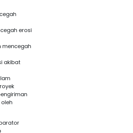
ncegah
ncegah erosi
an mencegah
i akibat
alam
proyek
 pengiriman
 oleh
eparator
p