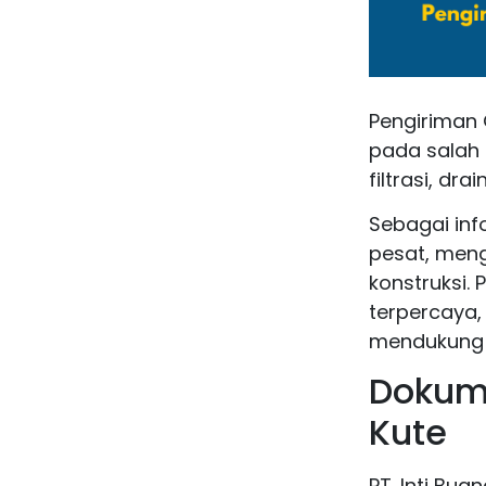
Pengiriman 
pada salah 
filtrasi, d
Sebagai inf
pesat, meng
konstruksi. 
terpercaya, 
mendukung p
Dokume
Kute
PT. Inti Bu