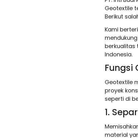
Geotextile t
Berikut sala
Kami berter
mendukung 
berkualitas 
Indonesia.
Fungsi 
Geotextile 
proyek kons
seperti di b
1. Sepa
Memisahkan
material ya