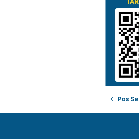
Pos S