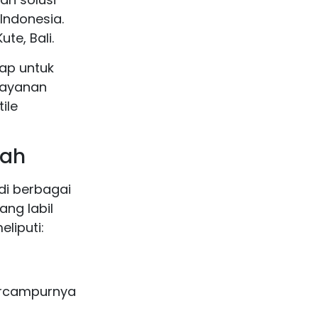
 Indonesia.
te, Bali.
iap untuk
layanan
ile
nah
di berbagai
ang labil
eliputi:
ercampurnya