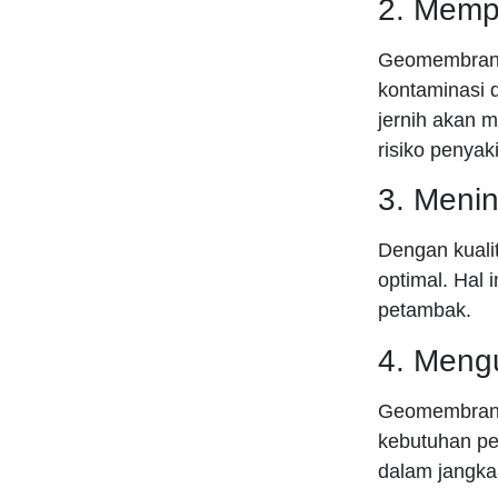
2. Mempe
Geomembrane
kontaminasi d
jernih akan 
risiko penyaki
3. Meni
Dengan kuali
optimal. Hal
petambak.
4. Meng
Geomembrane 
kebutuhan pe
dalam jangka