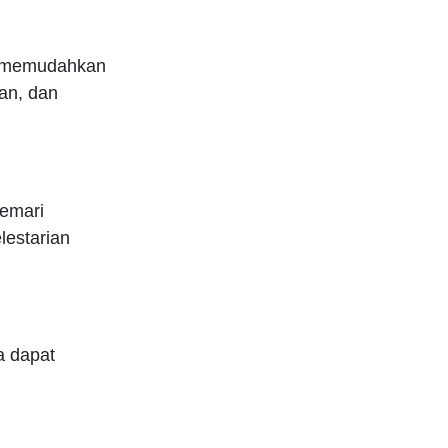
a memudahkan
an, dan
cemari
estarian
a dapat