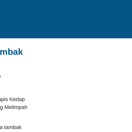
ambak
pis Kedap
ng Melimpah
da tambak