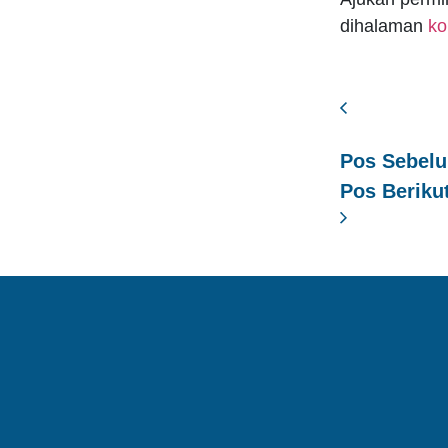
dihalaman
ko
Pos Sebel
Pos Beriku