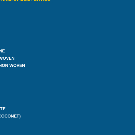
NE
 WOVEN
 NON WOVEN
TE
COCONET)