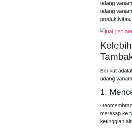
udang vanam
udang vaname
produktivitas
Kelebi
Tamba
Berikut ada
udang vanam
1. Menc
Geomembrane 
meresap ke t
ketinggian ai