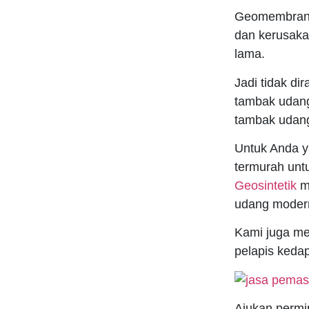
Geomembrane 
dan kerusaka
lama.
Jadi tidak d
tambak udan
tambak udan
Untuk Anda y
termurah unt
Geosintetik
me
udang moder
Kami juga m
pelapis keda
Ajukan permi