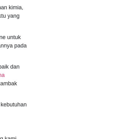
an kimia,
ktu yang
ne untuk
annya pada
baik dan
na
 tambak
 kebutuhan
g kami