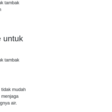
uk tambak
n
 untuk
uk tambak
r tidak mudah
k menjaga
gnya air.