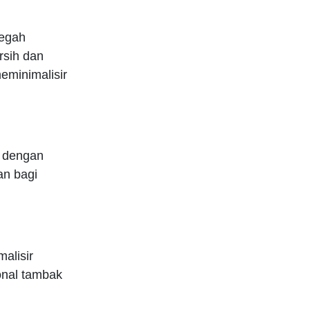
egah
rsih dan
eminimalisir
h dengan
an bagi
alisir
onal tambak