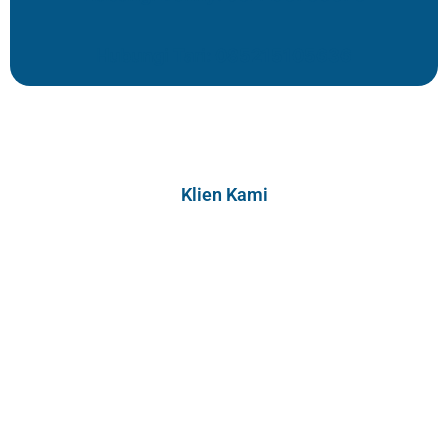
Hubungi Tari: 085215105636
Klien Kami