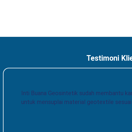
Testimoni Kli
Inti Buana Geosintetik sudah membantu ka
untuk mensuplai material geotextile sesua