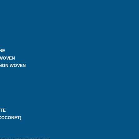
NE
 WOVEN
 NON WOVEN
TE
COCONET)