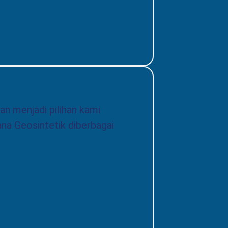
n menjadi pilihan kami
ana Geosintetik diberbagai