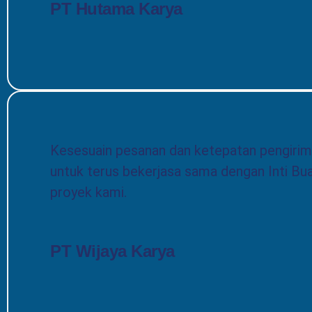
PT Hutama Karya
Kesesuain pesanan dan ketepatan pengirima
untuk terus bekerjasa sama dengan Inti Bu
proyek kami.
PT Wijaya Karya