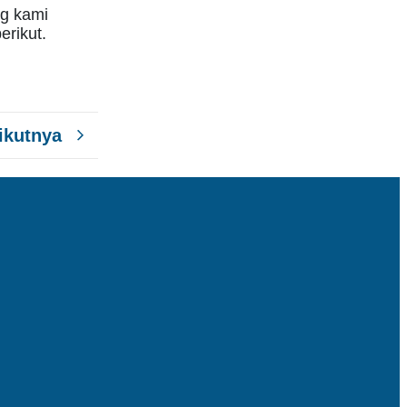
g kami
erikut.
ikutnya