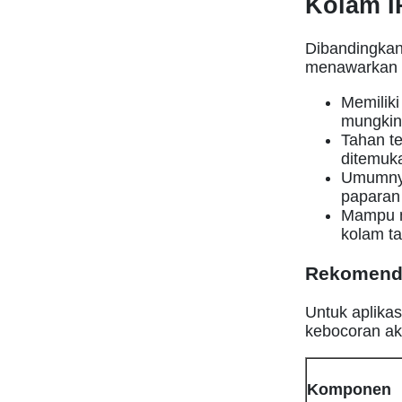
Kolam I
Dibandingkan
menawarkan fl
Memiliki
mungkin 
Tahan te
ditemuka
Umumnya
paparan 
Mampu m
kolam ta
Rekomenda
Untuk aplikas
kebocoran aki
Komponen