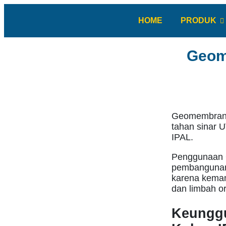
HOME
PRODUK
Geom
Geomembrane 
tahan sinar U
IPAL.
Penggunaan 
pembangunan k
karena kemam
dan limbah or
Keunggu