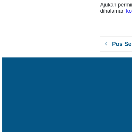
Ajukan permi
dihalaman
ko
Pos S