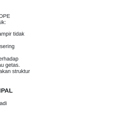
HDPE
ik:
ampir tidak
sering
erhadap
au getas.
kan struktur
IPAL
adi