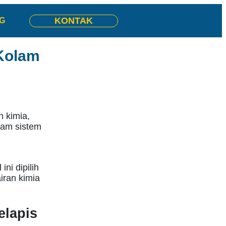
KONTAK
G
Kolam
 kimia,
lam sistem
ni dipilih
ran kimia
lapis