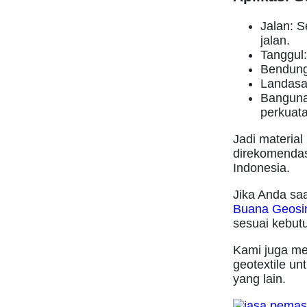
Jalan: S
jalan.
Tanggul
Bendunga
Landasa
Bangunan
perkuata
Jadi material
direkomendas
Indonesia.
Jika Anda saa
Buana Geosin
sesuai kebut
Kami juga me
geotextile u
yang lain.