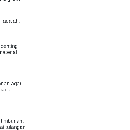
 adalah:
 penting
aterial
anah agar
 pada
 timbunan.
ai tulangan