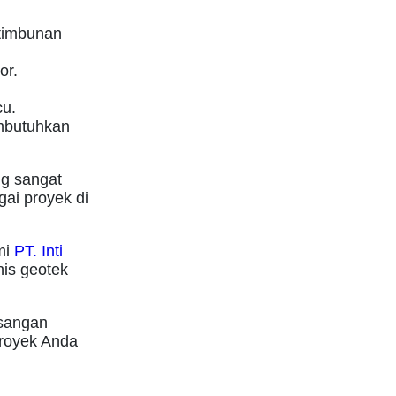
 timbunan
or.
cu.
embutuhkan
ng sangat
ai proyek di
mi
PT. Inti
is geotek
asangan
proyek Anda