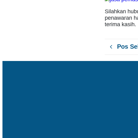
Silahkan hub
penawaran ha
terima kasih.
Pos S