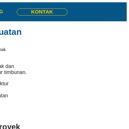
KONTAK
G
uatan
ak dan
ur timbunan.
ktur
atan
royek