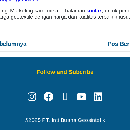
ungi Marketing kami melalui halaman
kontak
, untuk per
rga geotextile dengan harga dan kualitas terbaik khusu
ebelumnya
Pos Ber
Follow and Subcribe
©2025 PT. Inti Buana Geosintetik