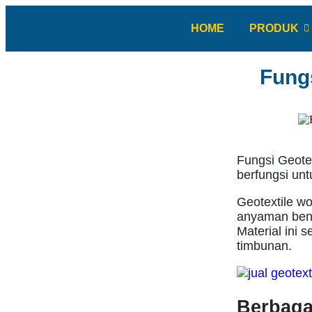
HOME
PRODUK
Fung
Fungsi Geote
berfungsi unt
Geotextile wo
anyaman ben
Material ini 
timbunan.
Berbaga