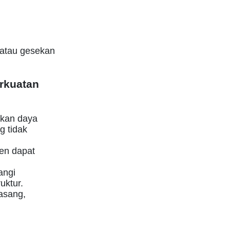
 atau gesekan
rkuatan
tkan daya
g tidak
ven dapat
angi
uktur.
asang,