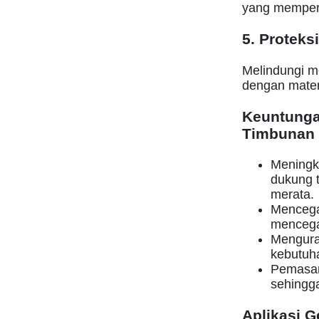
yang memperk
5. Proteksi
Melindungi m
dengan materi
Keuntunga
Timbunan
Meningk
dukung t
merata.
Mencegah
mencegah
Mengura
kebutuh
Pemasan
sehingg
Aplikasi 