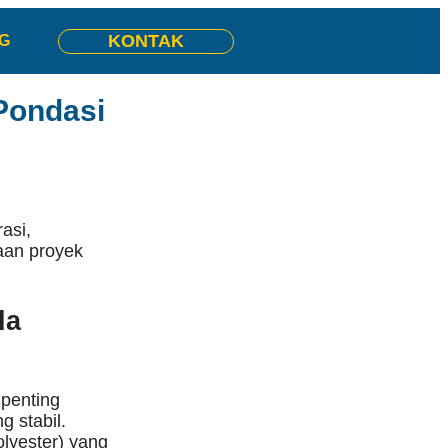
KONTAK
G
Pondasi
asi,
aan proyek
da
 penting
g stabil.
olyester) yang