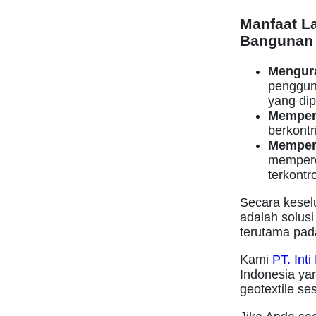
Manfaat L
Bangunan
Mengura
penggun
yang dip
Memper
berkontr
Memper
memperce
terkontro
Secara kesel
adalah solusi
terutama pad
Kami
PT. Int
Indonesia ya
geotextile s