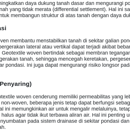
ingkatkan daya dukung tanah dasar dan mengurangi po
ah yang tidak merata (differential settlement). Hal ini s
ntuk membangun struktur di atas tanah dengan daya du
asi
oven membantu menstabilkan tanah di sekitar galian pon
pergerakan lateral atau vertikal dapat terjadi akibat beba
. Geotextile woven bertindak sebagai membran teganga
erakan tanah, sehingga mencegah keretakan, pergeser
tar pondasi. Ini juga dapat mengurangi risiko longsor pad
 (Penyaring)
textile woven cenderung memiliki permeabilitas yang le
non-woven, beberapa jenis tetap dapat berfungsi sebagai 
ial ini memungkinkan air untuk mengalir melaluinya, tet
 halus agar tidak ikut terbawa aliran air. Hal ini penting 
yumbatan pada sistem drainase di sekitar pondasi da
ah.