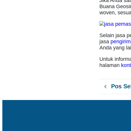
Jika Anda saa
Buana Geosin
woven, sesua
Selain jasa p
jasa
pengiri
Anda yang lai
Untuk inform
halaman
kon
Pos S