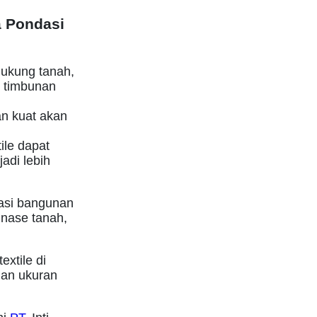
a Pondasi
ukung tanah,
l timbunan
an kuat akan
le dapat
adi lebih
asi bangunan
inase tanah,
xtile di
han ukuran