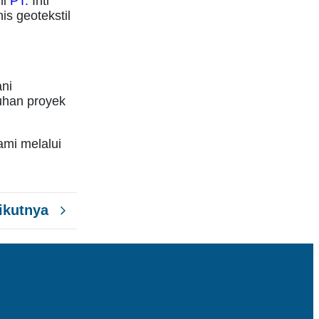
mi
PT.
Inti
s geotekstil
ani
uhan proyek
ami melalui
ikutnya