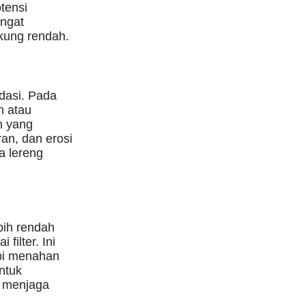
tensi
angat
kung rendah.
dasi. Pada
n atau
n yang
an, dan erosi
a lereng
bih rendah
filter. Ini
api menahan
untuk
n menjaga