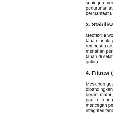
sehingga men
penurunan tan
bermanfaat u
3. Stabilis
Geotextile w
tanah lunak, 
rembesan air
menahan perg
tanah di seki
galian.
4. Filtrasi
Meskipun geo
dibandingkan 
berarti mater
partikel tanah
mencegah pen
integritas tan