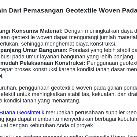
ain Dari Pemasangan Geotextile Woven Pad
ngi Konsumsi Material:
Dengan meningkatkan daya d
aan geotextile woven dapat mengurangi jumlah materia
erlukan, sehingga menghemat biaya konstruksi.
panjang Umur Bangunan:
Pondasi yang lebih stabil d
ibusi pada umur layanan bangunan yang lebih panjang.
mudah Pelaksanaan Konstruksi:
Penggunaan geotexti
pat proses konstruksi karena kondisi tanah dasar menj
l.
uruhan, penggunaan geotextile woven pada galian pond
 efektif untuk meningkatkan stabilitas, kekuatan, dan dra
a kondisi tanah yang menantang.
i Buana Geosintetik
merupakan perusahaan supplier Geote
ng juga dapat membantu menyediakan berbagai kebutu
esuai dengan kebutuhan Anda di proyek.