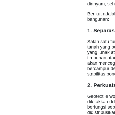
dianyam, sehi
Berikut adal
bangunan:
1. Separas
Salah satu fu
tanah yang be
yang lunak at
timbunan atau
akan mencega
bercampur de
stabilitas p
2. Perkuat
Geotextile wo
diletakkan di
berfungsi se
didistribusik