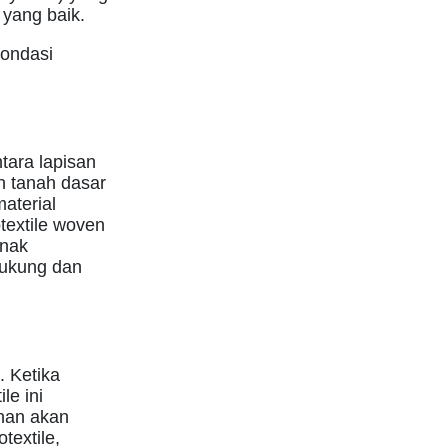
 yang baik.
pondasi
tara lapisan
n tanah dasar
aterial
otextile woven
unak
dukung dan
. Ketika
le ini
unan akan
textile,