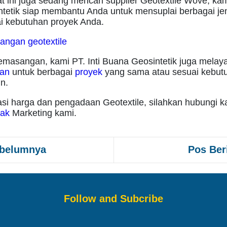
t ini juga sedang mencari supplier Geotextile Wove, ka
tetik siap membantu Anda untuk mensuplai berbagai jeni
i kebutuhan proyek Anda.
emasangan, kami PT. Inti Buana Geosintetik juga melay
man
untuk berbagai
proyek
yang sama atau sesuai kebut
n.
asi harga dan pengadaan Geotextile, silahkan hubungi k
tak
Marketing kami.
ebelumnya
Pos Ber
Follow and Subcribe