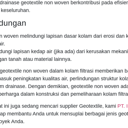
ainase geotextile non woven berkontribusi pada efisien
a keseluruhan.
ndungan
on woven melindungi lapisan dasar kolam dari erosi dan
ir.
ndungi lapisan kedap air (jika ada) dari kerusakan mekani
an tanah atau material lainnya.
eotextile non woven dalam kolam filtrasi memberikan 
asuk peningkatan kualitas air, perlindungan struktur ko
tem drainase. Dengan demikian, geotextile non woven ada
erharga dalam konstruksi dan pemeliharaan kolam filtra
t ini juga sedang mencari supplier Geotextile, kami
PT. 
ap membantu Anda untuk mensuplai berbagai jenis geote
oyek Anda.