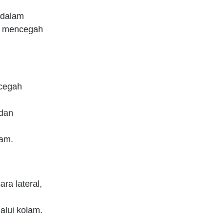
 dalam
an mencegah
ncegah
 dan
lam.
ra lateral,
alui kolam.