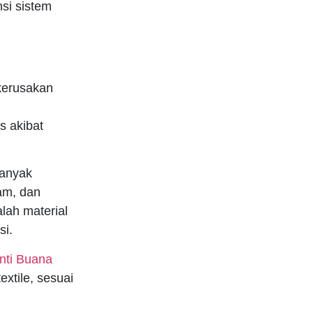
si sistem
 kerusakan
s akibat
banyak
lam, dan
lah material
si.
Inti Buana
xtile, sesuai