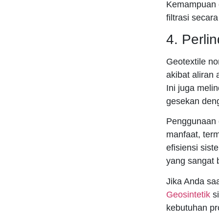
Kemampuan dr
filtrasi secar
4. Perli
Geotextile n
akibat aliran a
Ini juga meli
gesekan deng
Penggunaan g
manfaat, term
efisiensi sis
yang sangat b
Jika Anda saa
Geosintetik
si
kebutuhan pr