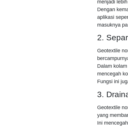
menjadi lebih
Dengan kemam
aplikasi sep
masuknya par
2. Separ
Geotextile n
bercampurnya
Dalam kolam f
mencegah ko
Fungsi ini ju
3. Drain
Geotextile n
yang membant
Ini mencegah