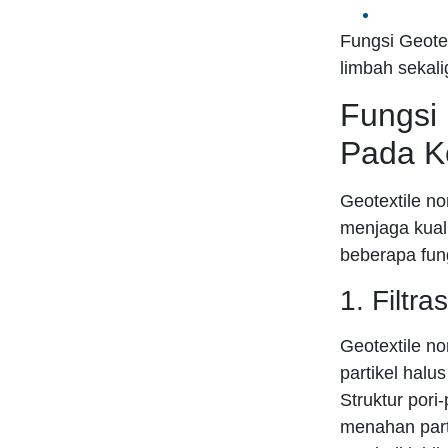
Fungsi Geotex
limbah sekal
Fungsi
Pada Ko
Geotextile no
menjaga kual
beberapa fung
1. Filtras
Geotextile no
partikel halus
Struktur pori
menahan parti