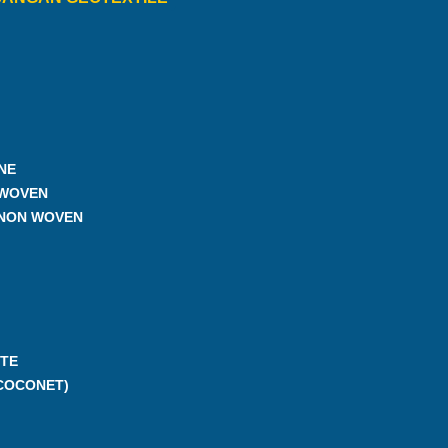
NE
 WOVEN
 NON WOVEN
TE
COCONET)