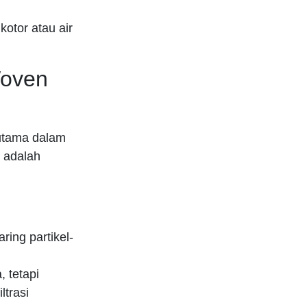
kotor atau air
Woven
rutama dalam
t adalah
ring partikel-
, tetapi
ltrasi