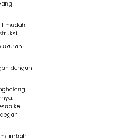
 yang
tif mudah
ruksi.
n ukuran
ngan dengan
nghalang
hnya.
esap ke
ncegah
am limbah