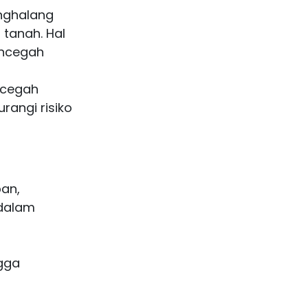
nghalang
tanah. Hal
encegah
ncegah
angi risiko
an,
dalam
gga