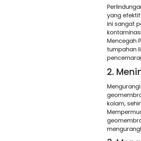
Perlindung
yang efekti
ini sangat 
kontaminasi
Mencegah 
tumpahan li
pencemaran
2. Meni
Mengurangi
geomembra
kolam, sehi
Mempermuda
geomembrane
mengurangi 