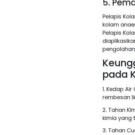
5. Pem
Pelapis Kol
kolam anaer
Pelapis Kol
diaplikasik
pengolahan
Keung
pada 
1. Kedap Ai
rembesan li
2. Tahan K
kimia yang 
3. Tahan Cu