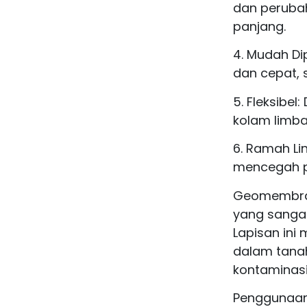
dan perubah
panjang.
4. Mudah D
dan cepat, 
5. Fleksibe
kolam limba
6. Ramah L
mencegah p
Geomembran
yang sangat
Lapisan ini
dalam tanah
kontaminasi
Penggunaan