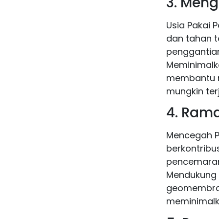
3. Meng
Usia Pakai 
dan tahan t
penggantia
Meminimalk
membantu m
mungkin ter
4. Ram
Mencegah P
berkontribu
pencemaran 
Mendukung 
geomembran
meminimalk