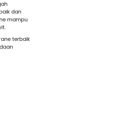
gah
baik dan
rane mampu
it.
ane terbaik
adaan