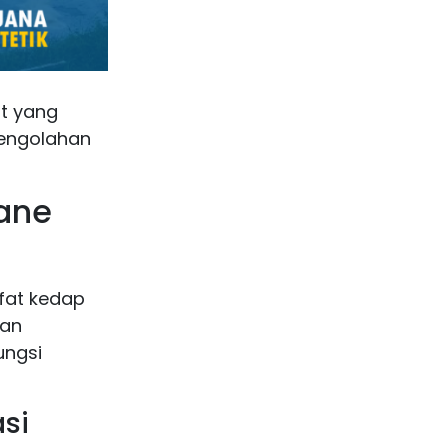
t yang
pengolahan
ane
fat kedap
aan
ungsi
si