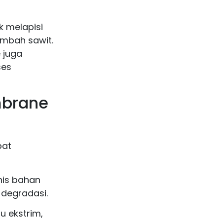
 melapisi
imbah sawit.
 juga
ses
brane
bat
is bahan
degradasi.
u ekstrim,