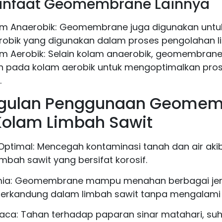
anfaat Geomembrane Lainnya
am Anaerobik: Geomembrane juga digunakan untuk
obik yang digunakan dalam proses pengolahan l
am Aerobik: Selain kolam anaerobik, geomembrane
an pada kolam aerobik untuk mengoptimalkan pro
.
gulan Penggunaan Geomem
Kolam Limbah Sawit
r Optimal: Mencegah kontaminasi tanah dan air aki
mbah sawit yang bersifat korosif.
imia: Geomembrane mampu menahan berbagai jen
terkandung dalam limbah sawit tanpa mengalami 
aca: Tahan terhadap paparan sinar matahari, suh