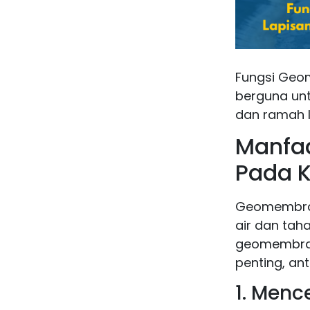
Fungsi Geo
berguna unt
dan ramah l
Manfa
Pada K
Geomembrane
air dan tah
geomembran
penting, ant
1. Men