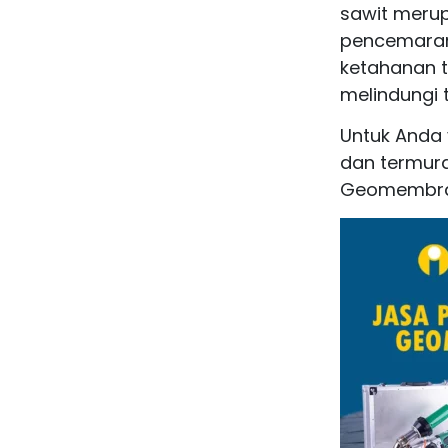
sawit merup
pencemaran 
ketahanan 
melindungi 
Untuk Anda 
dan termur
Geomembran