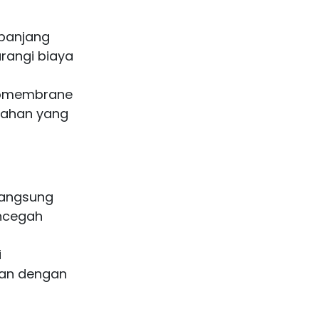
 panjang
rangi biaya
eomembrane
bahan yang
langsung
encegah
i
an dengan