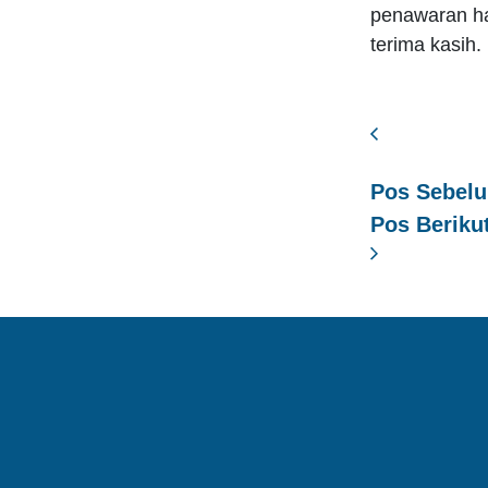
penawaran ha
terima kasih.
Pos Sebel
Pos Beriku