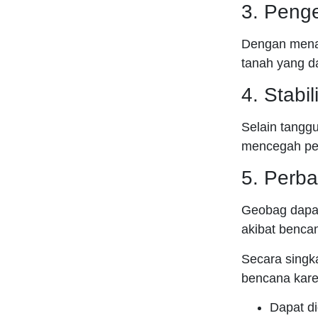
3. Penge
Dengan menah
tanah yang d
4. Stabi
Selain tanggu
mencegah per
5. Perba
Geobag dapat
akibat bencan
Secara singk
bencana kare
Dapat di