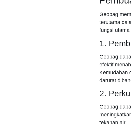
Pembua
Geobag memil
terutama dala
fungsi utama
1. Pemb
Geobag dapat
efektif menah
Kemudahan d
darurat diban
2. Perk
Geobag dapat
meningkatkan 
tekanan air.