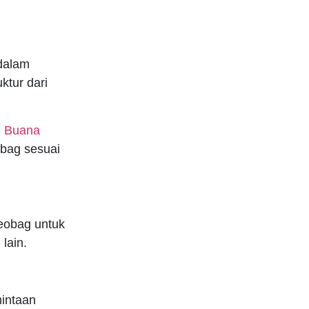
 dalam
ktur dari
ti Buana
bag sesuai
eobag untuk
lain.
mintaan