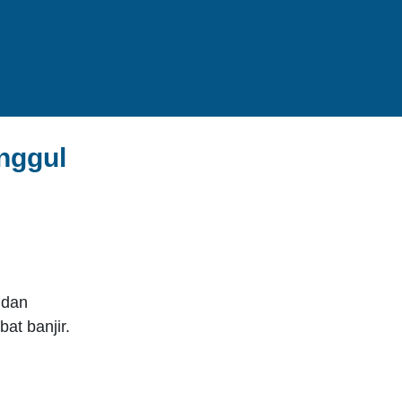
nggul
 dan
at banjir.