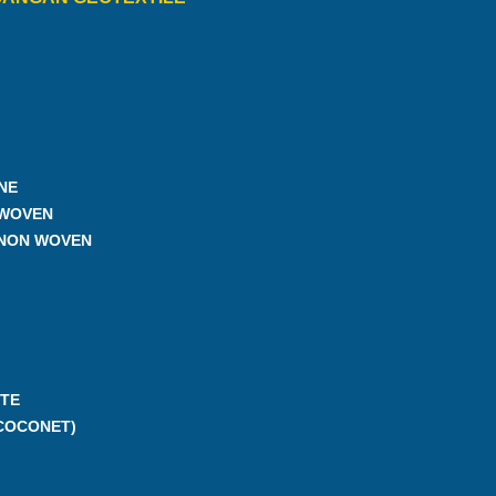
NE
 WOVEN
 NON WOVEN
TE
COCONET)