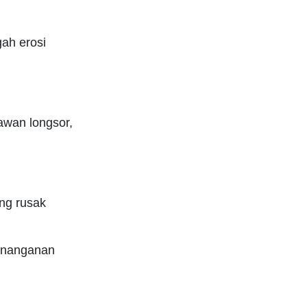
ah erosi
.
awan longsor,
ng rusak
penanganan