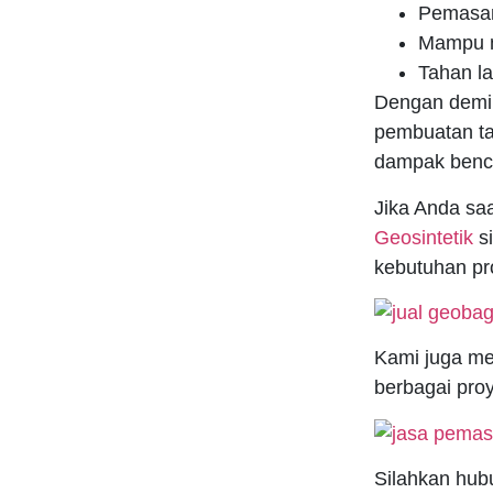
Pemasan
Mampu m
Tahan l
Dengan demik
pembuatan tan
dampak benc
Jika Anda sa
Geosintetik
si
kebutuhan pr
Kami juga me
berbagai pro
Silahkan hub