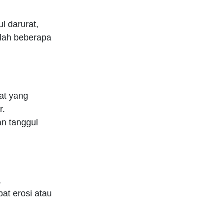
l darurat,
dalah beberapa
at yang
r.
n tanggul
,
at erosi atau