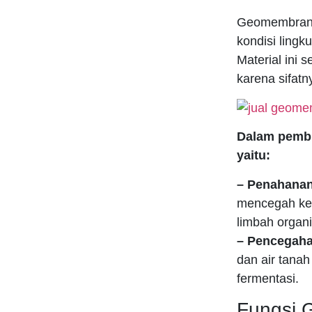
Geomembran a
kondisi lingk
Material ini 
karena sifatn
Dalam pembu
yaitu:
– Penahanan
mencegah keb
limbah organi
– Pencegaha
dan air tanah
fermentasi.
Fungsi 