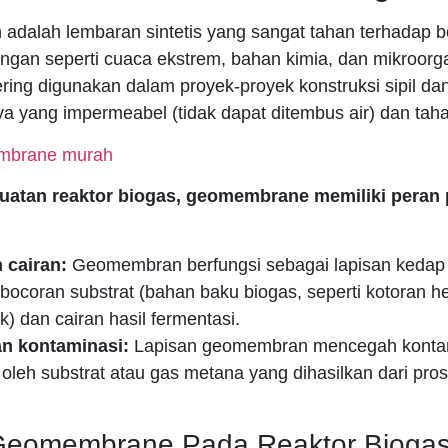
dalah lembaran sintetis yang sangat tahan terhadap b
ungan seperti cuaca ekstrem, bahan kimia, dan mikroorg
sering digunakan dalam proyek-proyek konstruksi sipil da
ya yang impermeabel (tidak dapat ditembus air) dan tah
atan reaktor biogas, geomembrane memiliki peran 
 cairan:
Geomembran berfungsi sebagai lapisan kedap 
ocoran substrat (bahan baku biogas, seperti kotoran h
k) dan cairan hasil fermentasi.
n kontaminasi:
Lapisan geomembran mencegah kontam
 oleh substrat atau gas metana yang dihasilkan dari pro
Geomembrane Pada Reaktor Bioga