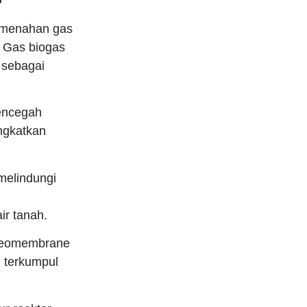
 menahan gas
. Gas biogas
 sebagai
encegah
ingkatkan
.
elindungi
r tanah.
geomembrane
 terkumpul