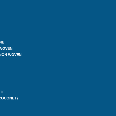
NE
 WOVEN
 NON WOVEN
TE
COCONET)