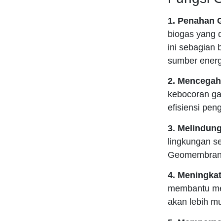
1. Penahan 
biogas yang d
ini sebagian 
sumber energ
2. Mencegah
kebocoran gas
efisiensi pe
3. Melindun
lingkungan se
Geomembrane
4. Meningkat
membantu men
akan lebih mur