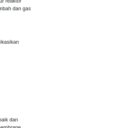
r reaktor
imbah dan gas
ikasikan
baik dan
membrane