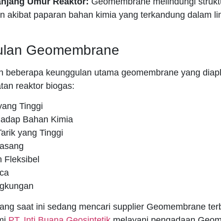
njang Umur Reaktor:
Geomembrane melindungi struktu
an akibat paparan bahan kimia yang terkandung dalam l
ulan Geomembrane
ah beberapa keunggulan utama geomembrane yang diapl
an reaktor biogas:
yang Tinggi
hadap Bahan Kimia
arik yang Tinggi
pasang
 Fleksibel
ca
ngkungan
ang saat ini sedang mencari supplier Geomembrane ter
mi
PT. Inti Buana Geosintetik
melayani pengadaan Geo