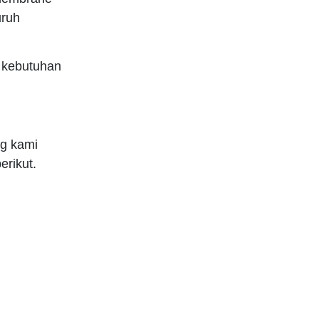
uruh
 kebutuhan
g kami
erikut.