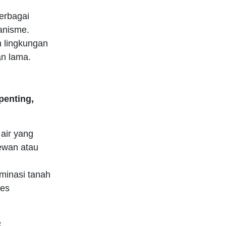
erbagai
anisme.
n lingkungan
an lama.
penting,
air yang
ewan atau
inasi tanah
ses
s