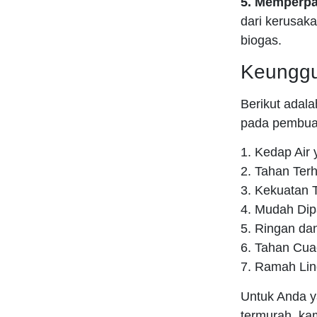
5. Memperpa
dari kerusak
biogas.
Keungg
Berikut adal
pada pembuat
1. Kedap Air 
2. Tahan Ter
3. Kekuatan T
4. Mudah Di
5. Ringan dan
6. Tahan Cua
7. Ramah Li
Untuk Anda y
termurah, ka