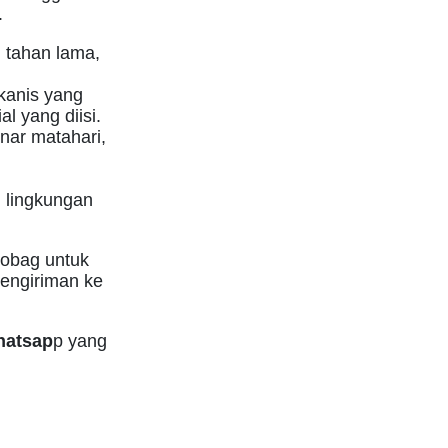
.
n tahan lama,
kanis yang
l yang diisi.
nar matahari,
 lingkungan
eobag untuk
pengiriman ke
atsap
p yang