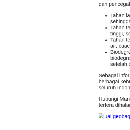
dan pencegah
Tahan la
sehingg
Tahan t
tinggi, 
Tahan t
air, cua
Biodegra
biodegr
setelah 
Sebagai info
berbagai keb
seluruh Indon
Hubungi Mark
tertera dihal