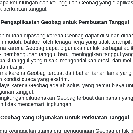
rapa keuntungan dan keunggulan Geobag yang diaplika
k perkuatan tanggul.
Pengaplikasian Geobag untuk Pembuatan Tanggul
an mudah dipasang karena Geobag dapat diisi dan dip
n mudah, bahkan oleh tenaga kerja yang tidak terampil.
na karena Geobag dapat digunakan untuk berbagai aplik
k pembangunan tanggul baru, meninggikan tanggul yang
iki tanggul yang rusak, mengendalikan erosi, dan mel
dari banjir.
ama karena Geobag terbuat dari bahan tahan lama yang
 kondisi cuaca yang ekstrim.
iaya karena Geobag adalah solusi yang hemat biaya un
unan tanggul.
ingkungan dikarenakan Geobag terbuat dari bahan yang
n tidak mencemari lingkungan.
Geobag Yang Digunakan Untuk Perkuatan Tanggul
agai keunggulan utama dari penggunaan Geobag untuk 