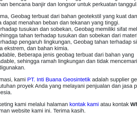
an bencana banjir dan longsor untuk perkuatan tanggul
ma, Geobag terbuat dari bahan geotekstil yang kuat da
a dapat menahan beban dan tekanan yang tinggi.
erhadap tusukan dan sobekan, Geobag memiliki sifat me
sehingga tahan terhadap tusukan dan sobekan dari materia
erhadap pengaruh lingkungan, Geobag tahan terhadap si
ca ekstrem, dan bahan kimia.
dable, Beberapa jenis geobag terbuat dari bahan yang
adable, sehingga ramah lingkungan dan tidak mencemari
digunakan.
rmasi, kami
PT. Inti Buana Geosintetik
adalah supplier g
utuhan proyek Anda yang melayani penjualan dan jasa 
esia.
eting kami melalui halaman
kontak kami
atau kontak
Wh
aman website kami ini. Terima kasih.