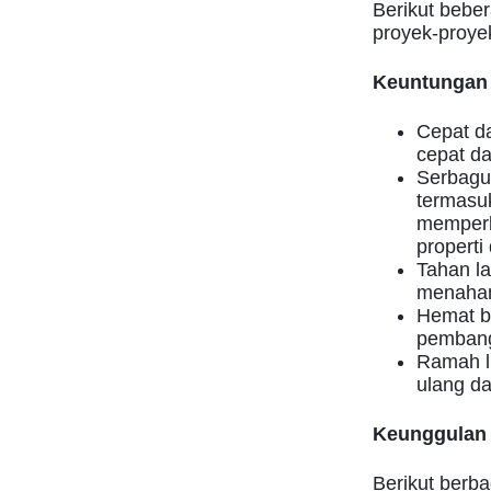
Berikut bebe
proyek-proye
Keuntungan 
Cepat d
cepat da
Serbagu
termasu
memperba
properti 
Tahan l
menahan
Hemat b
pembang
Ramah l
ulang da
Keunggulan 
Berikut berb