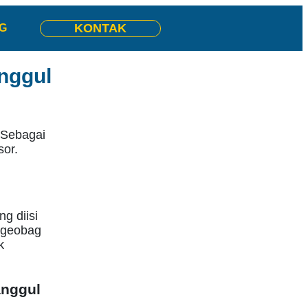
KONTAK
G
nggul
 Sebagai
or.
g diisi
l geobag
k
anggul