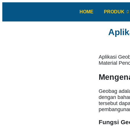
HOME
PRODUK
Apli
Aplikasi Geo
Material Pen
Mengena
Geobag adalah
dengan bahan 
tersebut dapa
pembangunan
Fungsi Ge