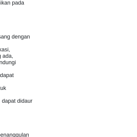
sikan pada
asang dengan
asi,
 ada,
indungi
 dapat
tuk
 dapat didaur
penanggulan